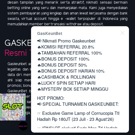
desain tampilan yang menarik serta atraktif, nikmati sensasi bermain
betting online yang seru dan memanjakan mata. Kami juga menyediakan
sistem pembayaran yang lengkap dan aman lewat kerjasama dengan bank
swasta, virtual account hingga e -wallet terpopuler di Indonesia yang
memudahkan member bertransaksi withdraw atau deposit.
GasKeunBet
📢 Nikmati Promo Gaskeunbet
GASKEUNBET
Betting Online
🔥KOMISI REFERRAL 20.8%
Resmi Terpercaya
🔥TAMBAHAN REFERRAL 100%
🔥BONUS DEPOSIT 100%
🔥BONUS DEPOSIT 50%
Gaskeunbet adalah
situs betting online resmi terpercaya
yang memiliki
legalitas dan lisensi dari BMM Testlabs sehingga menjamin kerahasiaan
🔥BONUS DEPOSIT HARIAN 10%
data diri member. Dilengkapi dengan pusat bantuan 24 jam oleh tenaga
🔥CASHBACK & ROLLINGAN
ahli siap membantu member kapan saja. Jangan lewatkan berbagai
🔥LUCKY SPIN SETIAP HARI
promosi, bonus dan event berhadiah untuk menguntungkan member yang
🔥MYSTERY BOX SETIAP MINGGU
GaskeunBet bagikan setiap harinya. Nikmati seluruh fasilitas ini hanya
dengan 1 user ID. Proses pendaftaran yang mudah dan cepat juga menjadi
HOT PROMO:
keunggulan kami. Kepuasan dan Kenyamanan member menjadi prioritas
📢 SPECIAL TURNAMEN GASKEUNBET:
utama GaskeunBet. Tunggu apa lagi, Gabung bersama GaskeunBet
☞ Exclusive Game Lamp of Cornucopia Ttl
sekarang juga, raih keuntungan berlimpah disini.
Hadiah Rp 180JT (23 Juli - 23 Agust'26)
☞ IDNSLOT ekslusif Soda Man Ttl Hadiah
Rp 180JT ( 09 Juli - 09 Agust'26)