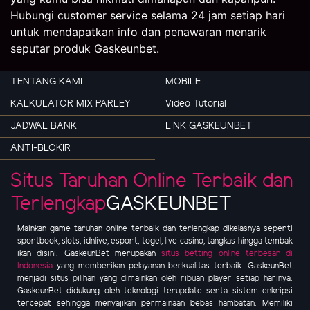
Hubungi customer service selama 24 jam setiap hari
untuk mendapatkan info dan penawaran menarik
seputar produk Gaskeunbet.
TENTANG KAMI
MOBILE
KALKULATOR MIX PARLEY
Video Tutorial
JADWAL BANK
LINK GASKEUNBET
ANTI-BLOKIR
Situs Taruhan Online Terbaik dan
Terlengkap
GASKEUNBET
Mainkan game taruhan online terbaik dan terlengkap dikelasnya seperti
sportbook, slots, idnlive, esport, togel, live casino, tangkas hingga tembak
ikan disini. GaskeunBet merupakan
situs betting online terbesar di
Indonesia
yang memberikan pelayanan berkualitas terbaik. GaskeunBet
menjadi situs pilihan yang dimainkan oleh ribuan player setiap harinya.
GaskeunBet didukung oleh teknologi terupdate serta sistem enkripsi
tercepat sehingga menyajikan permainaan bebas hambatan. Memiliki